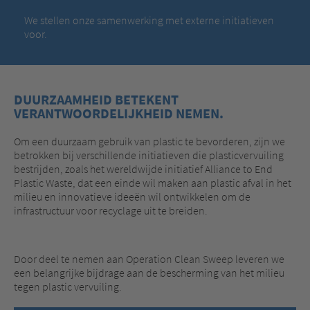
We stellen onze samenwerking met externe initiatieven
voor.
DUURZAAMHEID BETEKENT
VERANTWOORDELIJKHEID NEMEN.
Om een duurzaam gebruik van plastic te bevorderen, zijn we
betrokken bij verschillende initiatieven die plasticvervuiling
bestrijden, zoals het wereldwijde initiatief Alliance to End
Plastic Waste, dat een einde wil maken aan plastic afval in het
milieu en innovatieve ideeën wil ontwikkelen om de
infrastructuur voor recyclage uit te breiden.
Door deel te nemen aan Operation Clean Sweep leveren we
een belangrijke bijdrage aan de bescherming van het milieu
tegen plastic vervuiling.