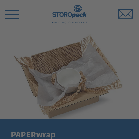
Storopack
Switch
Menu
PAPERwrap