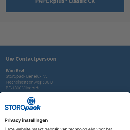
PAPERplus® Classic CX
Uw Contactpersoon
Wim Krol
Storopack Benelux NV
Mechelsesteenweg 588 B
BE-1800 Vilvoorde
T +32 (0) 3 66 99 980
wim.krol@storopack.com