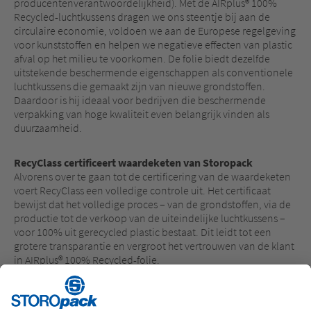
producentenverantwoordelijkheid). Met de AIRplus® 100%
Recycled-luchtkussens dragen we ons steentje bij aan de
circulaire economie, voldoen we aan de Europese regelgeving
voor kunststoffen en helpen we negatieve effecten van plastic
afval op het milieu te voorkomen. De folie biedt dezelfde
uitstekende beschermende eigenschappen als conventionele
luchtkussens die gemaakt zijn van nieuwe grondstoffen.
Daardoor is hij ideaal voor bedrijven die beschermende
verpakking van hoge kwaliteit even belangrijk vinden als
duurzaamheid.
RecyClass certificeert waardeketen van Storopack
Alvorens over te gaan tot de certificering van de waardeketen
voert RecyClass een volledige controle uit. Het certificaat
bewijst dat het volledige proces – van de grondstoffen, via de
productie tot de verkoop van de uiteindelijke luchtkussens –
voor 100% uit gerecycled plastic bestaat. Dit leidt tot een
grotere transparantie en vergroot het vertrouwen van de klant
in AIRplus® 100% Recycled-folie.
In vergelijking met folie zonder gerecycleerd materiaal wordt
de uitstoot van broeikasgassen met 30 procent en het
waterverbruik met 57 procent teruggedrongen over de hele