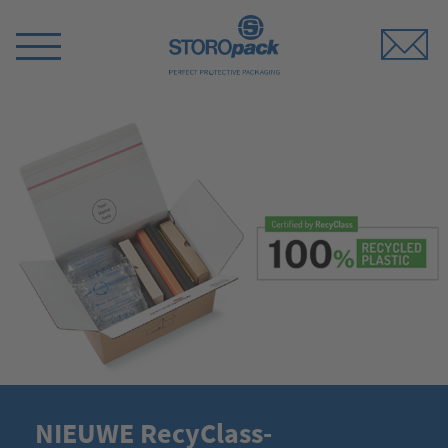
Storopack
Switch
Menu
NIEUWE RecyClass-