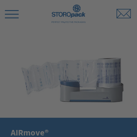
Storopack
Switch
Menu
AIRmove®