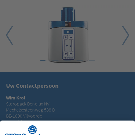
1
2
3
4
5
Uw Contactpersoon
Wim Krol
Storopack Benelux NV
Mechelsesteenweg 588 B
BE-1800 Vilvoorde
T +32 (0) 3 66 99 980
wim.krol@storopack.com